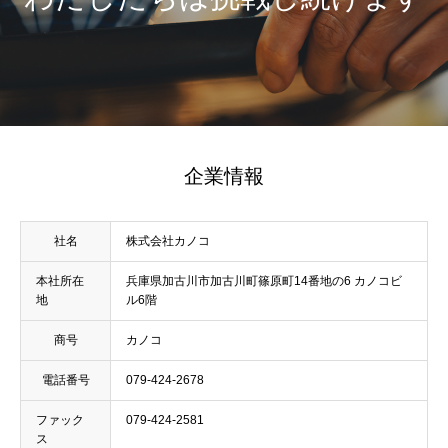
企業情報
社名
株式会社カノコ
本社所在
兵庫県加古川市加古川町篠原町14番地の6 カノコビ
地
ル6階
商号
カノコ
電話番号
079-424-2678
ファック
079-424-2581
ス