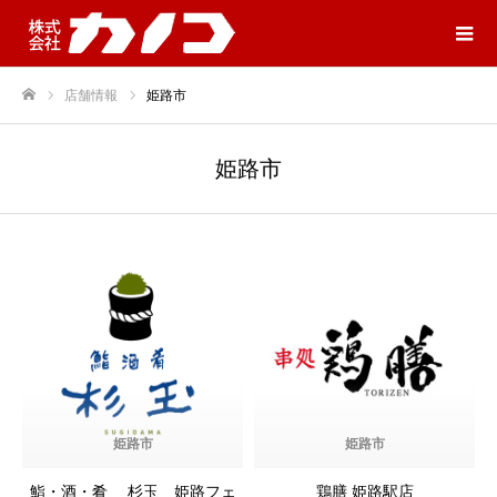
店舗情報
姫路市
ホーム
姫路市
姫路市
姫路市
鮨・酒・肴 杉玉 姫路フェ
鶏膳 姫路駅店